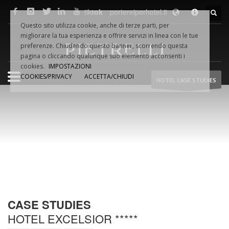
tik
tok
portereiperhotel.it
F.LLI
PIETRELLI
SRL
Questo sito utilizza cookie, anche di terze parti, per
Via Dino VAMPA, 18
migliorare la tua esperienza e offrire servizi in linea con le tue
61032 Fano (PU) Italia
preferenze. Chiudendo questo banner, scorrendo questa
Tel.
+39.0721.854495
pagina o cliccando qualunque suo elemento acconsenti i
cookies.
IMPOSTAZIONI
COOKIES/PRIVACY
ACCETTA/CHIUDI
HOTEL CASE STUDIES
Fax +39.0721.854954
Email:
info@pietrelliporte.it
P.iva 02044740419
WEB
NETWORK
pietrelliporte.it
porte-hotel.it
portereiperhotel.it
hoteldoors.us
CASE STUDIES
hoteldoors.ae
hotel-doors.co.uk
HOTEL EXCELSIOR *****