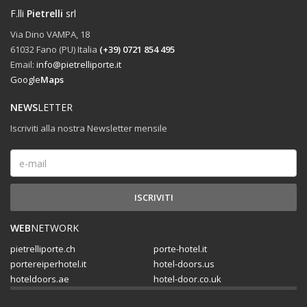
F.lli
Pietrelli
srl
Via Dino VAMPA, 18
61032 Fano (PU) Italia
(+39) 0721 854 495
Email:
info@pietrelliporte.it
Google
Maps
NEWS
LETTER
Iscriviti alla nostra Newsletter mensile
WEB
NETWORK
pietrelliporte.ch
porte-hotel.it
portereiperhotel.it
hotel-doors.us
hoteldoors.ae
hotel-door.co.uk