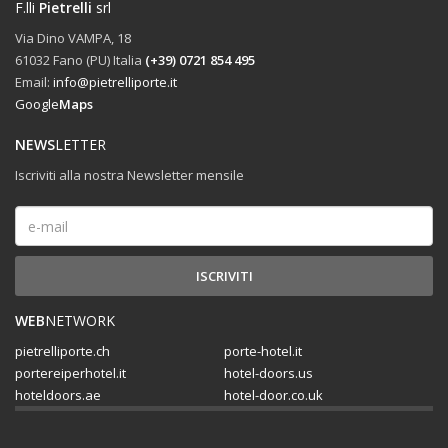
F.lli
Pietrelli
srl
Via Dino VAMPA, 18
61032 Fano (PU) Italia
(+39) 0721 854 495
Email:
info@pietrelliporte.it
Google
Maps
NEWS
LETTER
Iscriviti alla nostra Newsletter mensile
WEB
NETWORK
pietrelliporte.ch
porte-hotel.it
portereiperhotel.it
hotel-doors.us
hoteldoors.ae
hotel-door.co.uk