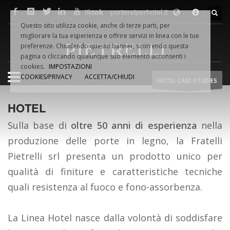
tik
tok
portereiperhotel.it
F.LLI
PIETRELLI
SRL
Questo sito utilizza cookie, anche di terze parti, per
Via Dino VAMPA, 18
migliorare la tua esperienza e offrire servizi in linea con le tue
61032 Fano (PU) Italia
preferenze. Chiudendo questo banner, scorrendo questa
Tel.
+39.0721.854495
pagina o cliccando qualunque suo elemento acconsenti i
cookies.
IMPOSTAZIONI
COOKIES/PRIVACY
ACCETTA/CHIUDI
HOTEL CASE STUDIES
Fax +39.0721.854954
Email:
info@pietrelliporte.it
HOTEL
P.iva 02044740419
WEB
NETWORK
Sulla base di
oltre 50 anni di esperienza
nella
produzione delle porte in legno, la Fratelli
pietrelliporte.it
porte-hotel.it
Pietrelli srl presenta un prodotto unico per
portereiperhotel.it
qualità di finiture e caratteristiche tecniche
quali resistenza al fuoco e fono-assorbenza.
hoteldoors.us
hoteldoors.ae
hotel-doors.co.uk
La Linea Hotel nasce dalla volontà di soddisfare