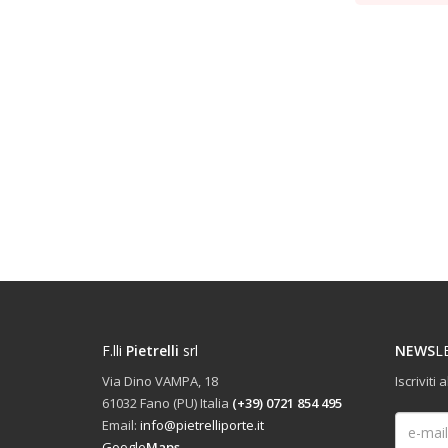
F.lli
Pietrelli
srl
NEWS
L
Via Dino VAMPA, 18
Iscriviti
61032 Fano (PU) Italia
(+39) 0721 854 495
Email:
info@pietrelliporte.it
Google
Maps