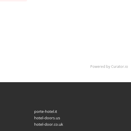
Powered by Curator.io
porte-hotel.it
hotel-doors.us
hotel-door.co.uk