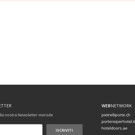
ETTER
WEB
NETWORK
 alla nostra Newsletter mensile
pietrelliporte.ch
portereiperhotel.it
hoteldoors.ae