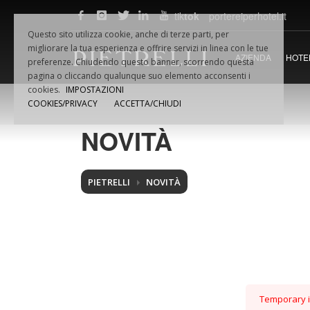
tik
tok
portereiperhotel.it
F.LLI
PIETRELLI
SRL
Questo sito utilizza cookie, anche di terze parti, per
Via Dino VAMPA, 18
Fax +39.
migliorare la tua esperienza e offrire servizi in linea con le tue
AZIENDA
HOTE
61032 Fano (PU) Italia
Email:
in
preferenze. Chiudendo questo banner, scorrendo questa
Tel.
+39.0721.854495
P.iva 02
pagina o cliccando qualunque suo elemento acconsenti i
cookies.
IMPOSTAZIONI
COOKIES/PRIVACY
ACCETTA/CHIUDI
NOVITÀ
PIETRELLI
NOVITÀ
Temporary is