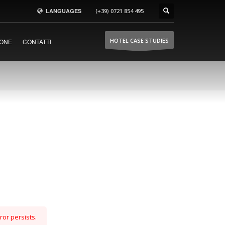
LANGUAGES
(+39) 0721 854 495
hoteldoors.us
HOTEL CASE STUDIES
ONE
CONTATTI
hoteldoors.ae
hotel-doors.co.uk
ror persists.