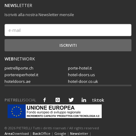
NEWS
LETTER
Iscriviti alla nostra Newsletter mensile
WEB
NETWORK
pietrelliporte.ch
porte-hotel.it
portereiperhotel.it
hotel-doors.us
hoteldoors.ae
hotel-door.co.uk
PIETRELLI
SOCIAL
tik
tok
© 2026 PIETRELLI Tutti i diritti riservati / All rights reserved
Area
Download
|
Back
Office
|
Google
|
News
letter
|