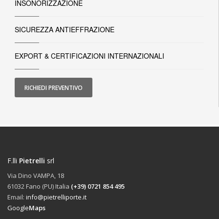
INSONORIZZAZIONE
SICUREZZA ANTIEFFRAZIONE
EXPORT & CERTIFICAZIONI INTERNAZIONALI
RICHIEDI PREVENTIVO
F.lli
Pietrelli
srl
Via Dino VAMPA, 18
61032 Fano (PU) Italia
(+39) 0721 854 495
Email:
info@pietrelliporte.it
Google
Maps