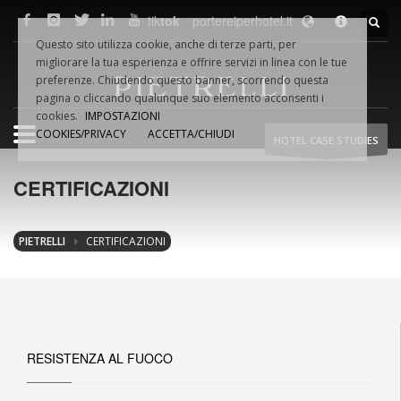
tik
tok
portereiperhotel.it
F.LLI
PIETRELLI
SRL
Questo sito utilizza cookie, anche di terze parti, per
Via Dino VAMPA, 18
migliorare la tua esperienza e offrire servizi in linea con le tue
61032 Fano (PU) Italia
preferenze. Chiudendo questo banner, scorrendo questa
Tel.
+39.0721.854495
pagina o cliccando qualunque suo elemento acconsenti i
cookies.
IMPOSTAZIONI
COOKIES/PRIVACY
ACCETTA/CHIUDI
HOTEL CASE STUDIES
Fax +39.0721.854954
Email:
info@pietrelliporte.it
CERTIFICAZIONI
P.iva 02044740419
WEB
NETWORK
PIETRELLI
CERTIFICAZIONI
pietrelliporte.it
porte-hotel.it
portereiperhotel.it
hoteldoors.us
hoteldoors.ae
RESISTENZA AL FUOCO
hotel-doors.co.uk