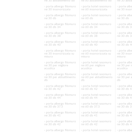
rei 30 abbattimento db
rei 60 abbattimento db
rei 30 abb
› porta albergo filomuro
› porta hotel rasomuro
› porte alb
rei 30 insonorizzata
rei 60 insonorizzata
rei 30 inso
› porta albergo filomuro
› porta hotel rasomuro
› porte alb
rei 30 db
rei 60 db
rei 30 db
› porta albergo filomuro
› porta hotel rasomuro
› porte alb
rei 30 db 34
rei 60 db 34
rei 30 db 
› porta albergo filomuro
› porta hotel rasomuro
› porte alb
rei 30 db 38
rei 60 db 38
rei 30 db 
› porta albergo filomuro
› porta hotel rasomuro
› porte alb
rei 30 db 40
rei 60 db 40
rei 30 db 
› porta albergo filomuro
› porta hotel rasomuro
› porte alb
rei 30 insonorizzata su
rei 60 insonorizzata su
rei 30 inso
misura
misura
misura
› porta albergo filomuro
› porta hotel rasomuro
› porte alb
rei 30 per migliore
rei 60 per migliore
rei 30 per 
acustica
acustica
acustica
› porta albergo filomuro
› porta hotel rasomuro
› porte alb
rei 30 per abbattimento
rei 60 per abbattimento
rei 30 per
db
db
db
› porta albergo filomuro
› porta hotel rasomuro
› porte alb
rei 30 db 42
rei 60 db 42
rei 30 db 
› porta albergo filomuro
› porta hotel rasomuro
› porte alb
rei 30 db 44
rei 60 db 44
rei 30 db 
› porta albergo filomuro
› porta hotel rasomuro
› porte alb
rei 30 db 37,5
rei 60 db 37,5
rei 30 db 3
› porta albergo filomuro
› porta hotel rasomuro
› porte alb
rei 30 db 41
rei 60 db 41
rei 30 db 
› porta albergo filomuro
› porta hotel rasomuro
› porte alb
rei 30 db 42
rei 60 db 42
rei 30 db 
› porta albergo filomuro
› porta hotel rasomuro
› porte alb