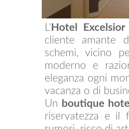
L'
Hotel Excelsio
cliente amante d
schemi, vicino p
moderno e razion
eleganza ogni mome
vacanza o di busin
Un
boutique hote
riservatezza e il
rumori, ricco di ar