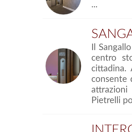
...
SANGA
Il Sangall
centro st
cittadina.
consente d
attrazion
Pietrelli p
INT