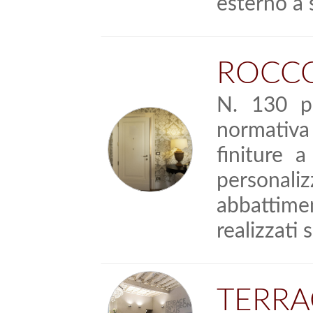
esterno a s
ROCCO
N. 130 po
normativa
finiture 
personaliz
abbattime
realizzati
TERRA