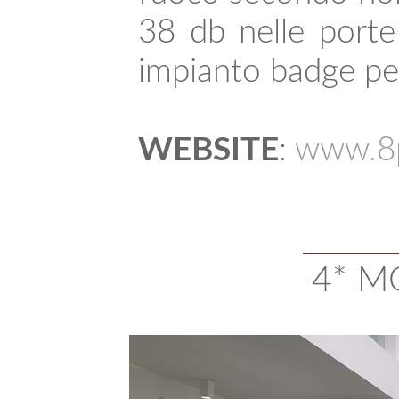
38 db nelle porte
impianto badge per
WEBSITE
:
www.8p
4* MO