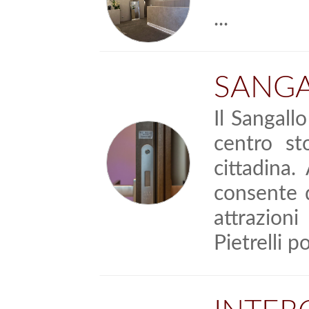
...
SANGA
Il Sangall
centro st
cittadina.
consente d
attrazion
Pietrelli p