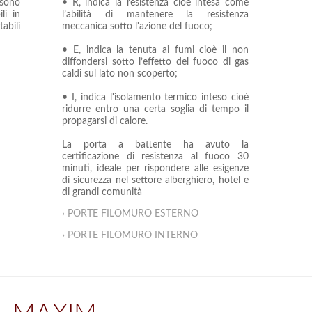
ssono
• R, indica la resistenza cioè intesa come
li in
l’abilità di mantenere la resistenza
abili
meccanica sotto l'azione del fuoco;
• E, indica la tenuta ai fumi cioè il non
diffondersi sotto l’effetto del fuoco di gas
caldi sul lato non scoperto;
• I, indica l'isolamento termico inteso cioè
ridurre entro una certa soglia di tempo il
propagarsi di calore.
La porta a battente ha avuto la
certificazione di resistenza al fuoco 30
minuti, ideale per rispondere alle esigenze
di sicurezza nel settore alberghiero, hotel e
di grandi comunità
› PORTE FILOMURO ESTERNO
› PORTE FILOMURO INTERNO