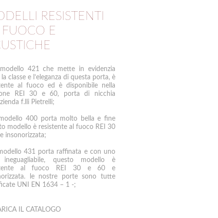
DELLI RESISTENTI
 FUOCO E
USTICHE
 modello 421 che mette in evidenzia
 la classe e l’eleganza di questa porta, è
stente al fuoco ed è disponibile nella
ione REI 30 e 60, porta di nicchia
zienda f.lli Pietrelli;
 modello 400 porta molto bella e fine
to modello è resistente al fuoco REI 30
e insonorizzata;
 modello 431 porta raffinata e con uno
e ineguagliabile, questo modello è
istente al fuoco REI 30 e 60 e
norizzata. le nostre porte sono tutte
ificate UNI EN 1634 – 1 -;
ARICA IL CATALOGO