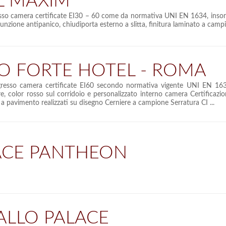
L MAXIM
esso camera certificate EI30 – 60 come da normativa UNI EN 1634, inson
funzione antipanico, chiudiporta esterno a slitta, finitura laminato a campi
O FORTE HOTEL - ROMA
gresso camera certificate EI60 secondo normativa vigente UNI EN 163
e, color rosso sul corridoio e personalizzato interno camera Certificazi
li a pavimento realizzati su disegno Cerniere a campione Serratura CI ...
ACE PANTHEON
ALLO PALACE