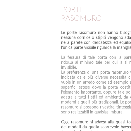
PORTE
RASOMURO
Le porte rasomuro non hanno bisog
nessuna cornice o stipiti vengono ada
nella parete con delicatezza ed equilib
l’unica parte visibile riguarda la maniglia
La fessura di tale porta con la par
ridotta al minimo tale per cui la si 
invisibile.
La preferenza di una porta rasomuro 
indicata dalle più diverse necessità c
vuole in un arredo come ad esempio 
superfici estese dove la porta costit
l’elemento importante, oppure tale por
adatta a tutti i stili ed ambienti, da q
moderni a quelli più tradizionali. Le por
rasomuro si possono rivestire, tinteggia
sono realizzabili in qualsiasi misura.
Oggi rasomuro si adatta alla quasi tot
dei modelli da quella scorrevole batte