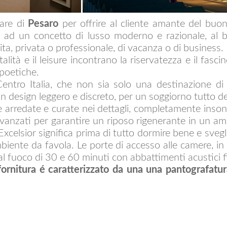
are di
Pesaro
per offrire al cliente amante del buon
ita ad un concetto di lusso moderno e razionale, al 
a, privata o professionale, di vacanza o di business.
alità e il leisure incontrano la riservatezza e il fasc
 poetiche.
entro Italia, che non sia solo una destinazione d
 design leggero e discreto, per un soggiorno tutto de
 arredate e curate nei dettagli, completamente insono
avanzati per garantire un riposo rigenerante in un a
Excelsior significa prima di tutto dormire bene e svegl
biente da favola. Le porte di accesso alle camere, in
al fuoco di 30 e 60 minuti con abbattimenti acustici f
ornitura é caratterizzato da una una pantografatura