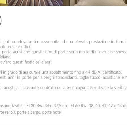
)
clienti un elevata sicurezza unita ad una elevata prestazione in termi
nferenze e uffici.
 porte acustiche queste tipo di porte sono molto di rilievo cioe spess
idiana.
viare questi fastidiosi disagi.
 srl in grado di assicurare una abbattimento fino a 44 dB(A) certificato.
i questi anni in porte per alberghi fonoisolanti, taglia fuoco, acustich
.
 acustica, il costante controllo della tecnologia costruttiva e la verific
insonorizzate: - EI 30 Rw=34 o 37,5 db - EI 60 Rw=38, 40, 41, 42 o 44 d
te rei 60, porte albergo, porte hotel