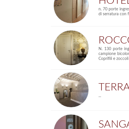
HOTE
n. 70 porte ingr
di serratura con 
ROCC
N. 130 porte in
campione bicolor
Coprifili e zocco
TERR
...
SANG