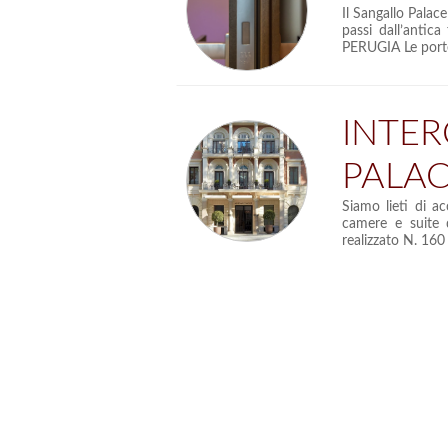
Il Sangallo Palace
passi dall’antica
PERUGIA Le porte 
INTE
PALA
Siamo lieti di a
camere e suite d
realizzato N. 160