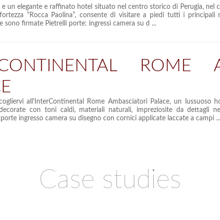
 e un elegante e raffinato hotel situato nel centro storico di Perugia, nel c
 fortezza “Rocca Paolina”, consente di visitare a piedi tutti i principal
sono firmate Pietrelli porte: ingressi camera su d ...
RCONTINENTAL ROME A
CE
ccogliervi all'InterContinental Rome Ambasciatori Palace, un lussuoso 
ecorate con toni caldi, materiali naturali, impreziosite da dettagli ne
 porte ingresso camera su disegno con cornici applicate laccate a campi ..
Case studies