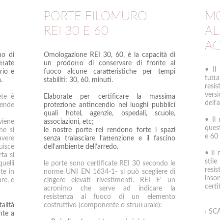
PORTE FILOMURO
MO
REI 30 E 60
AL
AC
no di
Omologazione REI 30, 60, è la capacità di
ttate
un prodotto di conservare di fronte al
• Il
rio e
fuoco alcune caratteristiche per tempi
tutta
.
stabiliti: 30, 60, minuti.
resi
vers
ete è
Elaborate per certificare la massima
dell’a
rende
protezione antincendio nei luoghi pubblici
quali hotel, agenzie, ospedali, scuole,
• Il
viene
associazioni, etc;
ques
he si
le nostre porte rei rendono forte i spazi
e 60 
avere
senza tralasciare l’attenzione e il fascino
uisce
dell’ambiente dell’arredo.
• Il
ta si
stil
uelli
le porte sono certificate REI 30 secondo le
res
te in
norme UNI EN 1634-1- si può scegliere di
inso
re, e
cingere elevati rivestimenti. REI E' un
cert
acronimo che serve ad indicare la
resistenza al fuoco di un elemento
alità
costruttivo (componente o strutturale):
› SC
nte a