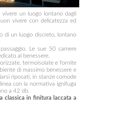
 vivere un luogo lontano dagli
buon vivere con delicatezza ed
ino di un luogo discreto, lontano
i passaggio. Le sue 50 camere
dicato al benessere.
rizzate, termoisolate e fornite
mbiente di massimo benessere e
iarsi riposati, in stanze comode
 linea con la normativa ignifuga
ino a 42 db.
 classica in finitura laccata a