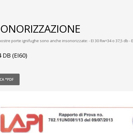
SONORIZZAZIONE
nostre porte ignifughe sono anche insonorizzate: - EI 30 Rw=34 o 37,5 db - E
 DB (EI60)
CA *PDF