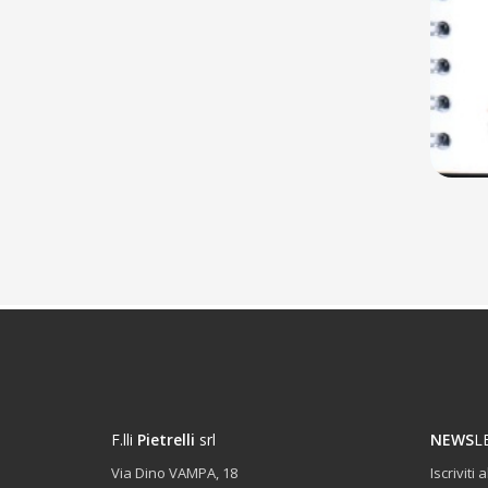
F.lli
Pietrelli
srl
NEWS
L
Via Dino VAMPA, 18
Iscriviti