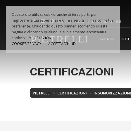
Questo sito utilizza cookie, anche di terze parti, per
migliorare la tua esperienza e offrire servizi in linea con le tue
tik
tok
portereiperhotel.it
F.LLI
PIETRELLI
SRL
preferenze. Chiudendo questo banner, scorrendo questa
pagina o cliccando qualunque suo elemento acconsenti i
Via Dino VAMPA, 18
Fax +39.
cookies.
IMPOSTAZIONI
AZIENDA
HOTE
61032 Fano (PU) Italia
Email:
in
COOKIES/PRIVACY
ACCETTA/CHIUDI
Tel.
+39.0721.854495
P.iva 02
CERTIFICAZIONI
PIETRELLI
CERTIFICAZIONI
INSONORIZZAZION