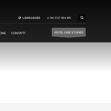
LANGUAGES
(+39) 0721 854 495
hoteldoors.us
HOTEL CASE STUDIES
ONE
CONTATTI
hoteldoors.ae
hotel-doors.co.uk