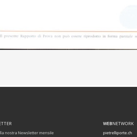
ETTER
WEB
NETWORK
 alla nostra Newsletter mensile
pietrelliporte.ch