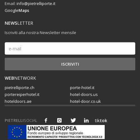
Email:
info@pietrelliporte.it
Google
Maps
NEWS
LETTER
Iscriviti alla nostra Newsletter mensile
WEB
NETWORK
pietrelliporte.ch
porte-hotel.it
portereiperhotel.it
hotel-doors.us
hoteldoors.ae
hotel-door.co.uk
PIETRELLI
SOCIAL
tik
tok