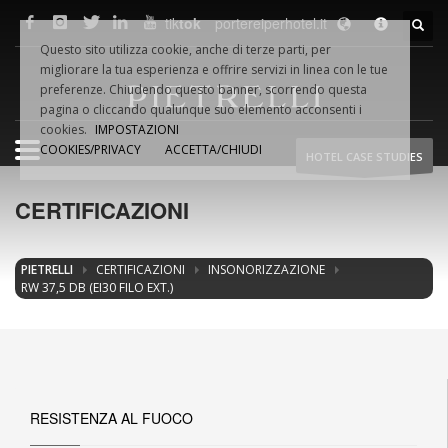
tik
tok
portereiperhotel.it
F.LLI
PIETRELLI
SRL
Questo sito utilizza cookie, anche di terze parti, per
Via Dino VAMPA, 18
migliorare la tua esperienza e offrire servizi in linea con le tue
61032 Fano (PU) Italia
preferenze. Chiudendo questo banner, scorrendo questa
Tel.
+39.0721.854495
pagina o cliccando qualunque suo elemento acconsenti i
cookies.
IMPOSTAZIONI
COOKIES/PRIVACY
ACCETTA/CHIUDI
HOTEL CASE STUDIES
Fax +39.0721.854954
Email:
info@pietrelliporte.it
CERTIFICAZIONI
P.iva 02044740419
WEB
NETWORK
PIETRELLI
CERTIFICAZIONI
INSONORIZZAZIONE
pietrelliporte.it
RW 37,5 DB (EI30 FILO EXT.)
porte-hotel.it
portereiperhotel.it
hoteldoors.us
hoteldoors.ae
RESISTENZA AL FUOCO
hotel-doors.co.uk