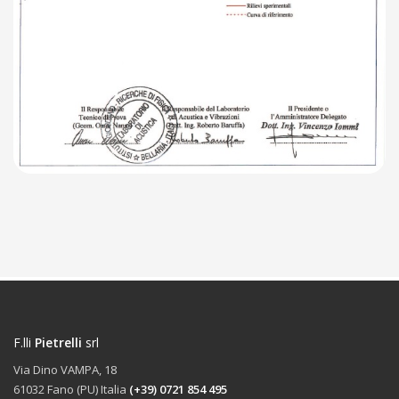
F.lli
Pietrelli
srl
Via Dino VAMPA, 18
61032 Fano (PU) Italia
(+39) 0721 854 495